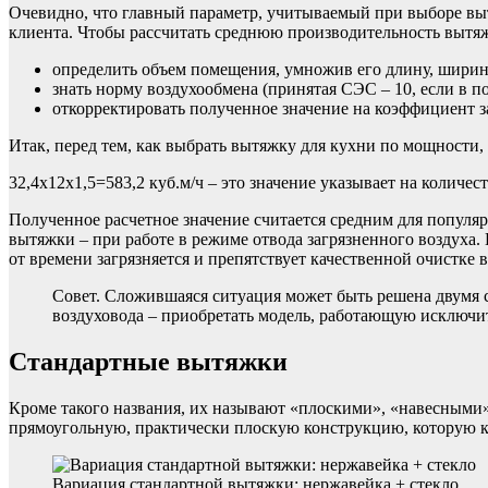
Очевидно, что главный параметр, учитываемый при выборе выт
клиента. Чтобы рассчитать среднюю производительность вытя
определить объем помещения, умножив его длину, ширин
знать норму воздухообмена (принятая СЭС – 10, если в п
откорректировать полученное значение на коэффициент з
Итак, перед тем, как выбрать вытяжку для кухни по мощности,
32,4х12х1,5=583,2 куб.м/ч – это значение указывает на количес
Полученное расчетное значение считается средним для популя
вытяжки – при работе в режиме отвода загрязненного воздуха.
от времени загрязняется и препятствует качественной очистке в
Совет. Сложившаяся ситуация может быть решена двумя с
воздуховода – приобретать модель, работающую исключи
Стандартные вытяжки
Кроме такого названия, их называют «плоскими», «навесными»
прямоугольную, практически плоскую конструкцию, которую к
Вариация стандартной вытяжки: нержавейка + стекло