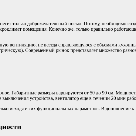
несет только доброжелательный посыл. Потому, необходимо созд
роклимат помещения. Конечно же, только правильно работающая
нную вентиляцию, не всегда справляющуюся с объемами кухонн
трическую). Современный рынок представляет множество разнов
ное. Габаритные размеры варьируются от 50 до 90 см. Мощность
 выключения устройства, вентилятор еще в течении 20 мин рабо
лько исходя из их функциональных параметров. В дополнение к
щности