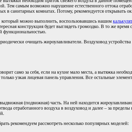
е вытяжки необходим приток свежего воздуха в данное помещени
ий. Тем самым возможно нарушение естественного оттока отрабо
ых в санитарных комнатах. Потому, рекомендуется открывать ок
, который можно выполнить, воспользовавшись нашим
калькуля
тересная конструкция будет выглядеть громоздко. В то же время
оей функциональностью.
риодически очищать жироулавливатели. Воздуховод устройства
орит само за себя, если на кухне мало места, а вытяжка необхо
 только узкая лицевая панель управления. Все остальные элемен
» выдвижная (подвижная) часть. На ней находится жироулавлива
твода отработанного воздуха в воздуховод и далее – за пределы
й.
рать рекомендуем рассмотреть несколько популярных моделей: