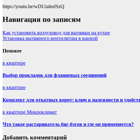
https://youtu.be/wDUialmJSzQ
Навигация по записям
Как установить воздуховод для вытяжки на кухне
Установка вытяжного вентилятора в ванной
Похожее
в квартире
Выбор прокладок для фланцевых соединений
в квартире
Комплект для откатных ворот: ключ к надежности и удобст
в квартире
Микроклимат
Что такое растариватель биг-бэгов и где он применяется?
Добавить комментарий