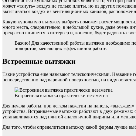
Особенностью купольных установок является то, что при работ
может «тянуть» воздух не только плиты, но из других помещен
вытягиваться воздух из вентиляционных каналов, расположенн
Какую купольную вытяжку выбрать поможет расчет мощности
много места, следовательно, в небольшой кухне, даже очень ин
прекрасно впишется в интерьер и, конечно, будет радовать св
Важно! Для качественной работы вытяжки необходимо пе
поворотов, мешающих эффективной работе.
Встроенные вытяжки
Такие устройства еще называют телескопическими. Название гов
непосредственно над варочной поверхностью, на виду остается
Встроенная вытяжка практически незаметна
Для начала работы, при легком нажатии на панель, «выезжает
устройства. Встраиваемые вытяжки работают в двух режимах: о
устанавливаются над плитой аналогичной ширины или меньше
Для того, чтобы определиться вытяжку какой фирмы лучше выб