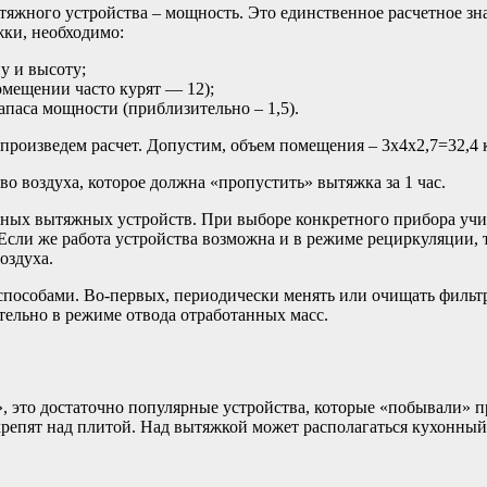
яжного устройства – мощность. Это единственное расчетное зн
жки, необходимо:
у и высоту;
омещении часто курят — 12);
апаса мощности (приблизительно – 1,5).
 произведем расчет. Допустим, объем помещения – 3х4х2,7=32,4 
тво воздуха, которое должна «пропустить» вытяжка за 1 час.
рных вытяжных устройств. При выборе конкретного прибора учит
 Если же работа устройства возможна и в режиме рециркуляции, 
оздуха.
пособами. Во-первых, периодически менять или очищать фильтры
тельно в режиме отвода отработанных масс.
, это достаточно популярные устройства, которые «побывали» п
репят над плитой. Над вытяжкой может располагаться кухонный