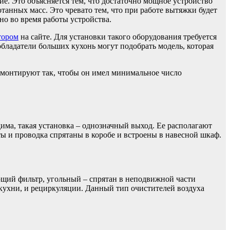
е. Это объясняется тем, что достаточно мощное устройство
танных масс. Это чревато тем, что при работе вытяжки будет
но во время работы устройства.
тором
на сайте. Для установки такого оборудования требуется
 обладатели больших кухонь могут подобрать модель, которая
 монтируют так, чтобы он имел минимальное число
дима, такая установка – однозначный выход. Ее располагают
ты и проводка спрятаны в коробе и встроены в навесной шкаф.
ющий фильтр, угольный – спрятан в неподвижной части
 кухни, и рециркуляции. Данный тип очистителей воздуха