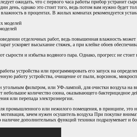
ледует ожидать, что с первого часа работы прибор устранит сыр
один день, однако это стоит того, ведь потом вам нужно будет т
 влажность в процентах. В жилых комнатах рекомендуется устан
 моделей
ведении отделочных работ, ведь повышенная влажность может д
парат ускоряет высыхание стяжек, а при клейке обоев обеспечи
от сырости и избытка водяного пара. Однако, прогресс не стоит
работы устройства или программировать его запуск на определе
ную работу устройства, очищение от пыли, ворсинок, микроспор
 угольным фильтром, или УФ-лампой, для очистки воздуха на в
 небольшое количество озона, оказывающего бактерицидное дей
ения или перепада электроэнергии.
ля промышленного или нежилого помещения, в принципе, это не
ся мотивация, зачем нужен осушитель воздуха При покупке вни
о наличие дополнительных функций техники подразумевает и бо