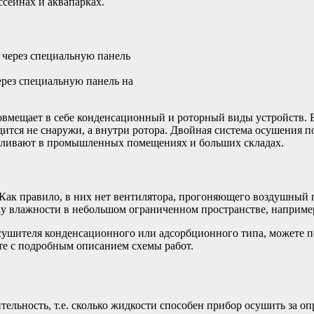
сейнах и аквапарках.
рез специальную панель на
вмещает в себе конденсационный и роторный виды устройств. В
дится не снаружи, а внутри ротора. Двойная система осушения п
авливают в промышленных помещениях и больших складах.
Как правило, в них нет вентилятора, прогоняющего воздушный п
му влажности в небольшом ограниченном пространстве, наприме
ушителя конденсационного или адсорбционного типа, можете п
йте с подробным описанием схемы работ.
льность, т.е. сколько жидкости способен прибор осушить за опр