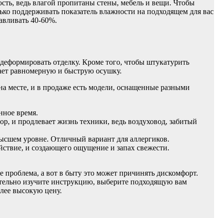
ость, ведь влагой пропитаны стены, мебель и вещи. Чтобы
олько поддерживать показатель влажности на подходящем для вас
авливать 40-60%.
еформировать отделку. Кроме того, чтобы штукатурить
вает равномерную и быструю осушку.
 на месте, и в продаже есть модели, оснащенные разными
нное время.
, и продлевает жизнь техники, ведь воздуховод, забитый
ысшем уровне. Отличный вариант для аллергиков.
ствие, и создающего ощущение и запах свежести.
 проблема, а вот в быту это может причинять дискомфорт.
мательно изучите инструкцию, выберите подходящую вам
лее высокую цену.