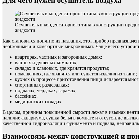
Для чего нужен осушитель воздуха
Осушитель в конденсаторного типа в конструкции предпо
жидкости
Как становится понятно из названия, этот прибор предназначе
необходимый и комфортный микроклимат. Чаще всего устройст
квартирах, частных и загородных домах;
ванных и душевых комнатах;
складах и кладовых, где хранятся продукты;
помещениях, где хранятся или сушатся изделия из ткани;
кухнях (в процессе приготовления пищи испаряется мног
спортивных раздевалках;
подвалах, чердаках, гаражах;
бассейнах;
медицинских складах.
В целом, причины повышенной сырости лежат в изъянах вентил
наличие аквариума, сушка белья в комнате и отсутствие вытяж
качественной гидроизоляции фундамента и подвала, неправиль
Взаимосвязь между конструкцией и пр