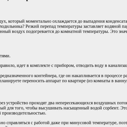
дух, который моментально охлаждается до выпадения конденсата
олодильника? Резкий перепад температуры заставляет водяной па
танный воздух подогревается до комнатной температуры. Это зн
тями.
авило, идет в комплекте с прибором, отводить воду в канализац
редназначенного контейнера, где он накапливается в процессе р
ы планируете переносить аппарат по квартире (из комнаты в ванн
ез устройство проходят два непересекающихся воздушных поток
ный для того, чтобы высушивать насыщенный водой сорбент. Это
й производительностью.
о справляться с работой даже при минусовой температуре, поэт