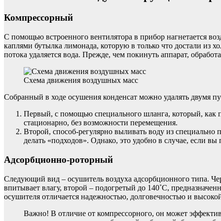
Компрессорный
С помощью встроенного вентилятора в прибор нагнетается воз
каплями бутылка лимонада, которую в только что достали из х
потока удаляется вода. Прежде, чем покинуть аппарат, обрабо
Схема движения воздушных масс
Собранный в ходе осушения конденсат можно удалять двумя пу
Первый, с помощью специального шланга, который, как пр
стационарно, без возможности перемещения.
Второй, способ-регулярно выливать воду из специально п
делать «подходов». Однако, это удобно в случае, если в
Адсорбционно-роторный
Следующий вид – осушитель воздуха адсорбционного типа. Чер
впитывает влагу, второй – подогретый до 140˚С, предназначен
осушителя отличается надежностью, долговечностью и высоко
Важно! В отличие от компрессорного, он может эффективн