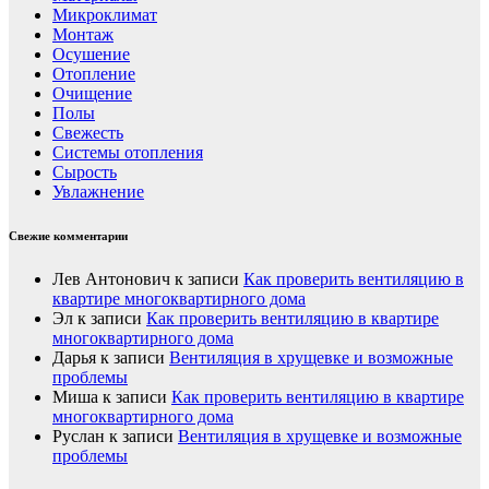
Микроклимат
Монтаж
Осушение
Отопление
Очищение
Полы
Свежесть
Системы отопления
Сырость
Увлажнение
Свежие комментарии
Лев Антонович
к записи
Как проверить вентиляцию в
квартире многоквартирного дома
Эл
к записи
Как проверить вентиляцию в квартире
многоквартирного дома
Дарья
к записи
Вентиляция в хрущевке и возможные
проблемы
Миша
к записи
Как проверить вентиляцию в квартире
многоквартирного дома
Руслан
к записи
Вентиляция в хрущевке и возможные
проблемы