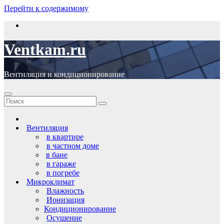
Перейти к содержимому
Ventkam.ru
Вентиляция и кондиционирование
Вентиляция
в квартире
в частном доме
в бане
в гараже
в погребе
Микроклимат
Влажность
Ионизация
Кондиционирование
Осушение