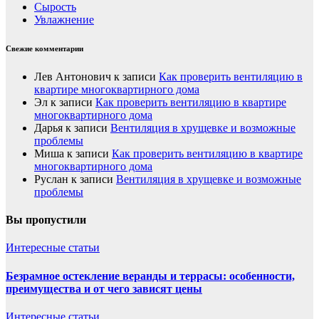
Сырость
Увлажнение
Свежие комментарии
Лев Антонович
к записи
Как проверить вентиляцию в
квартире многоквартирного дома
Эл
к записи
Как проверить вентиляцию в квартире
многоквартирного дома
Дарья
к записи
Вентиляция в хрущевке и возможные
проблемы
Миша
к записи
Как проверить вентиляцию в квартире
многоквартирного дома
Руслан
к записи
Вентиляция в хрущевке и возможные
проблемы
Вы пропустили
Интересные статьи
Безрамное остекление веранды и террасы: особенности,
преимущества и от чего зависят цены
Интересные статьи