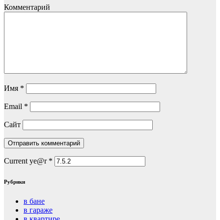
Комментарий
Имя
*
Email
*
Сайт
Current ye@r
*
Рубрики
в бане
в гараже
в квартире