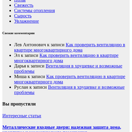
Свежесть
Системы отопления
Сырость
Увлажнение
Свежие комментарии
Лев Антонович
к записи
Как проверить вентиляцию в
квартире многоквартирного дома
Эл
к записи
Как проверить вентиляцию в квартире
многоквартирного дома
Дарья
к записи
Вентиляция в хрущевке и возможные
проблемы
Миша
к записи
Как проверить вентиляцию в квартире
многоквартирного дома
Руслан
к записи
Вентиляция в хрущевке и возможные
проблемы
Вы пропустили
Интересные статьи
Металлические входные двери: надежная защита дома,