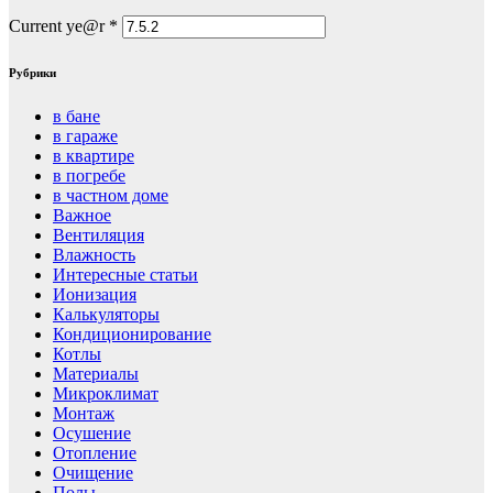
Current ye@r
*
Рубрики
в бане
в гараже
в квартире
в погребе
в частном доме
Важное
Вентиляция
Влажность
Интересные статьи
Ионизация
Калькуляторы
Кондиционирование
Котлы
Материалы
Микроклимат
Монтаж
Осушение
Отопление
Очищение
Полы