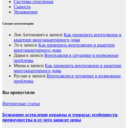
Системы отопления
Сырость
Увлажнение
Свежие комментарии
Лев Антонович
к записи
Как проверить вентиляцию в
квартире многоквартирного дома
Эл
к записи
Как проверить вентиляцию в квартире
многоквартирного дома
Дарья
к записи
Вентиляция в хрущевке и возможные
проблемы
Миша
к записи
Как проверить вентиляцию в квартире
многоквартирного дома
Руслан
к записи
Вентиляция в хрущевке и возможные
проблемы
Вы пропустили
Интересные статьи
Безрамное остекление веранды и террасы: особенности,
преимущества и от чего зависят цены