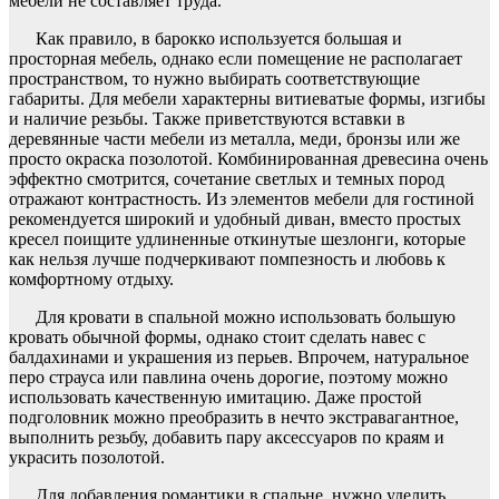
мебели не составляет труда.
Как правило, в барокко используется большая и
просторная мебель, однако если помещение не располагает
пространством, то нужно выбирать соответствующие
габариты. Для мебели характерны витиеватые формы, изгибы
и наличие резьбы. Также приветствуются вставки в
деревянные части мебели из металла, меди, бронзы или же
просто окраска позолотой. Комбинированная древесина очень
эффектно смотрится, сочетание светлых и темных пород
отражают контрастность. Из элементов мебели для гостиной
рекомендуется широкий и удобный диван, вместо простых
кресел поищите удлиненные откинутые шезлонги, которые
как нельзя лучше подчеркивают помпезность и любовь к
комфортному отдыху.
Для кровати в спальной можно использовать большую
кровать обычной формы, однако стоит сделать навес с
балдахинами и украшения из перьев. Впрочем, натуральное
перо страуса или павлина очень дорогие, поэтому можно
использовать качественную имитацию. Даже простой
подголовник можно преобразить в нечто экстравагантное,
выполнить резьбу, добавить пару аксессуаров по краям и
украсить позолотой.
Для добавления романтики в спальне, нужно уделить