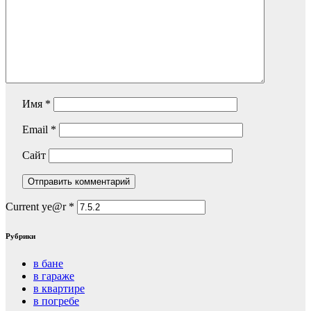
Имя
*
Email
*
Сайт
Current ye@r
*
Рубрики
в бане
в гараже
в квартире
в погребе