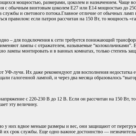
ющихся мощностью, размерами, цоколем и назначением. Чаще в
ия с обычным винтовым цоколем Е27 или Е14 мощностью до 250
службы и светового потока.Главное отличие от обычных ламп н
ься правилом: если патрон рассчитан на 150 Вт, то мощность «г
дно – для подключения к сети требуется понижающий трансформ
рименяют лампы с отражателем, называемые “колокольчиками”. Е
но лампы монтировать и в ванных комнатах, только степень защ
т УФ-лучи. Их даже рекомендуют для восполнения недостатка 
вещали галогенной лампой, и через два месяца образовалось “выго
жение с 220-230 В до 12 В. Если он рассчитан на 150 Вт, то 
ает эту величину.
 у них вдвое меньше размеры и вес, они защищают от перегруз
их срок службы. Еще одно важное достоинство — незначительны