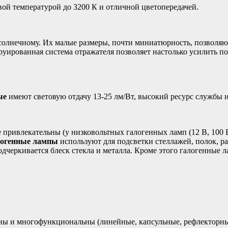
ой температурой до 3200 К и отличной цветопередачей.
солнечному. Их малые размеры, почти миниатюрность, позволяю
ированная система отражателя позволяет настолько усилить пот
ые
имеют световую отдачу 13-25 лм/Вт, высокий ресурс службы и
 привлекательны (у низковольтных галогенных ламп (12 В, 100 В
логенные лампы
используют для подсветки стеллажей, полок, р
подчеркивается блеск стекла и металла. Кроме этого галогенные
 многофункциональны (линейные, капсульные, рефлекторные и т