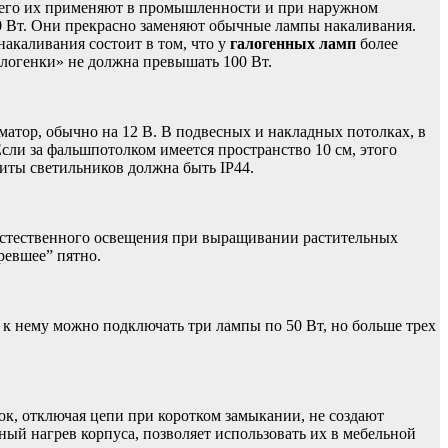
сего их применяют в промышленности и при наружном
 Вт. Они прекрасно заменяют обычные лампы накаливания.
акаливания состоит в том, что у
галогенных ламп
более
алогенки» не должна превышать 100 Вт.
атор, обычно на 12 В. В подвесных и накладных потолках, в
сли за фальшпотолком имеется пространство 10 см, этого
иты светильников должна быть IP44.
естественного освещения при выращивании растительных
ревшее” пятно.
к нему можно подключать три лампы по 50 Вт, но больше трех
ок, отключая цепи при коротком замыкании, не создают
й нагрев корпуса, позволяет использовать их в мебельной