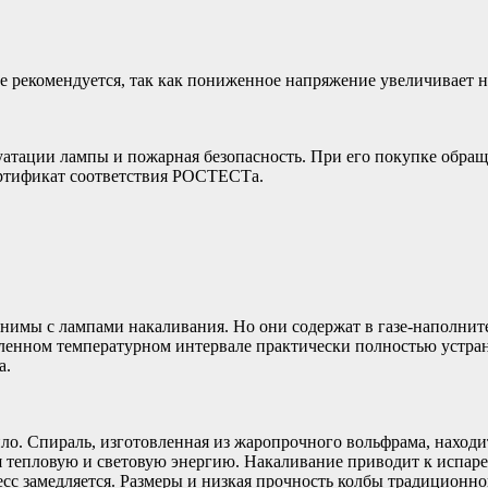
 рекомендуется, так как пониженное напряжение увеличивает на
тации лампы и пожарная безопасность. При его покупке обраща
ертификат соответствия РОСТЕСТа.
нимы с лампами накаливания. Но они содержат в газе-наполнител
еленном температурном интервале практически полностью устра
а.
пло. Спираль, изготовленная из жаропрочного вольфрама, наход
ая тепловую и световую энергию. Накаливание приводит к испар
есс замедляется. Размеры и низкая прочность колбы традиционн