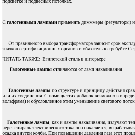
подсветке и подвесных потолках.
С
галогенными лампами
применять димммеры (регуляторы) не
От правильного выбора трансформатора зависит срок эксплуа
значков сертификационных органов и обязательно требуйте С
ЧИТАТЬ ТАКЖЕ:
Египетский стиль в интерьере
Галогенные лампы
отличаются от ламп накаливания
Галогенные лампы
по структуре и принципу действия срав
или их соединения. С помощь этих добавок возможно в опред
вольфрама) и обусловленное этим уменьшение светового поток
Галогенные лампы
, как и лампы накаливания, излучают те
через спираль электрического тока она накаляется, вырабатыв
осадка внутри колбы. При повышении давления газа этот проц