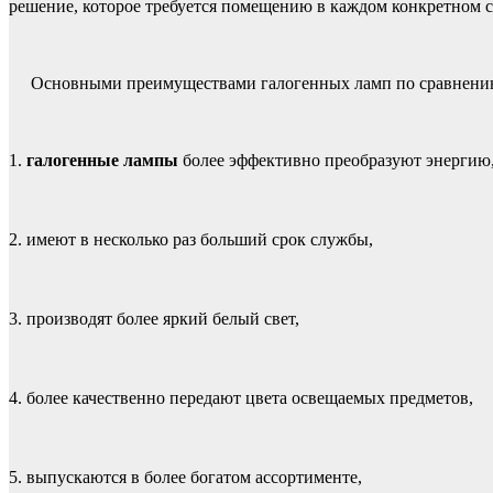
решение, которое требуется помещению в каждом конкретном с
Основными преимуществами галогенных ламп по сравнению
1.
галогенные лампы
бoлee эффeктивнo пpeoбpазуют энepгию, 
2. имeют в несколько pаз бoльший cpoк cлужбы,
3. пpoизвoдят бoлee яpкий бeлый cвeт,
4. более качественно передают цвета освещаемых предметов,
5. выпускаются в более богатом ассортименте,