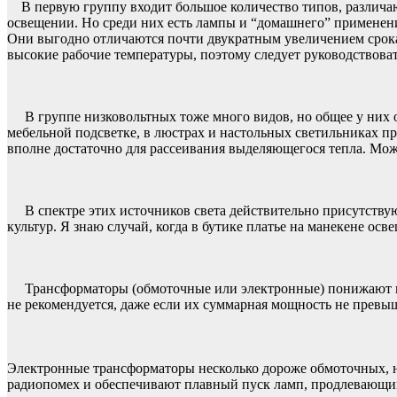
В первую группу входит большое количество типов, различа
освещении. Но среди них есть лампы и “домашнего” применен
Они выгодно отличаются почти двукратным увеличением срока 
высокие рабочие температуры, поэтому следует руководствоват
В группе низковольтных тоже много видов, но общее у них о
мебельной подсветке, в люстрах и настольных светильниках п
вполне достаточно для рассеивания выделяющегося тепла. Мож
В спектре этих источников света действительно присутствую
культур. Я знаю случай, когда в бутике платье на манекене ос
Трансформаторы (обмоточные или электронные) понижают напря
не рекомендуется, даже если их суммарная мощность не превыш
Электронные трансформаторы несколько дороже обмоточных, но
радиопомех и обеспечивают плавный пуск ламп, продлевающий 