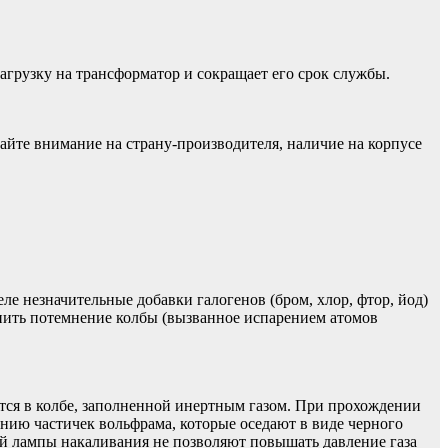
грузку на трансформатор и сокращает его срок службы.
йте внимание на страну-производителя, наличие на корпусе
е незначительные добавки галогенов (бром, хлор, фтор, йод)
нить потемнение колбы (вызванное испарением атомов
ится в колбе, заполненной инертным газом. При прохождении
ению частичек вольфрама, которые оседают в виде черного
ой лампы накаливания не позволяют повышать давление газа