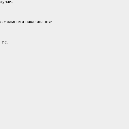
лучае..
 с лампами накаливания:
т.е.