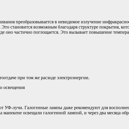
ивания преобразовывается в невидимое излучение инфракрасное 
. Это становится возможным благодаря структуре покрытия, кот
где оно частично поглощается. Это вызывает повышение темпера
отдаче при том же расходе электроэнергии.
о освещения
ют УФ-лучи. Галогенные лампы даже рекомендуют для восполне
 на манекене освещали галогенной лампой, и через два месяца об