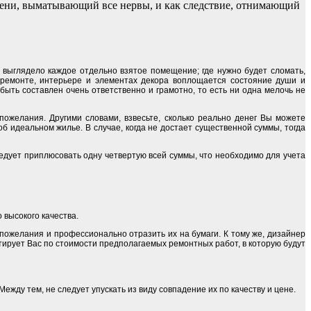
мени, выматывающий все нервы, и как следствие, отнимающий
 выглядело каждое отдельно взятое помещение; где нужно будет сломать,
ремонте, интерьере и элементах декора воплощается состояние души и
ыть составлен очень ответственно и грамотно, то есть ни одна мелочь не
ожелания. Другими словами, взвесьте, сколько реально денег Вы можете
об идеальном жилье. В случае, когда не достает существенной суммы, тогда
едует приплюсовать одну четвертую всей суммы, что необходимо для учета
 высокого качества.
 пожелания и профессионально отразить их на бумаги. К тому же, дизайнер
тирует Вас по стоимости предполагаемых ремонтных работ, в которую будут
жду тем, не следует упускать из виду совпадение их по качеству и цене.