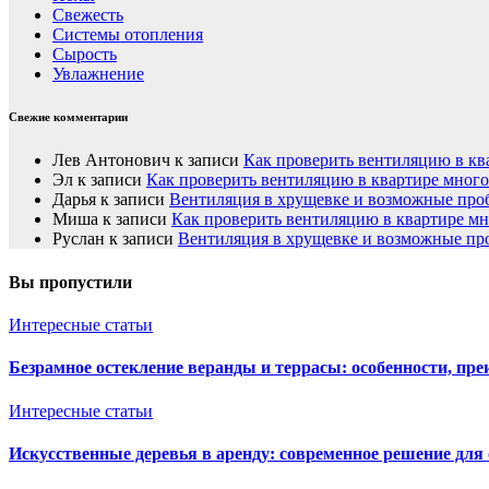
Свежесть
Системы отопления
Сырость
Увлажнение
Свежие комментарии
Лев Антонович
к записи
Как проверить вентиляцию в кв
Эл
к записи
Как проверить вентиляцию в квартире мног
Дарья
к записи
Вентиляция в хрущевке и возможные пр
Миша
к записи
Как проверить вентиляцию в квартире м
Руслан
к записи
Вентиляция в хрущевке и возможные п
Вы пропустили
Интересные статьи
Безрамное остекление веранды и террасы: особенности, пре
Интересные статьи
Искусственные деревья в аренду: современное решение для