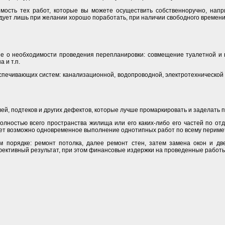
имость тех работ, которые вы можете осуществить собственноручно, нап
едует лишь при желании хорошо поработать, при наличии свободного времени,
 о необходимости проведения перепланировки: совмещение туалетной и ва
 и т.п.
спечивающих систем: канализационной, водопроводной, электротехнической 
ей, подтеков и других дефектов, которые лучше промаркировать и заделать 
олностью всего пространства жилища или его каких-либо его частей по о
дет возможно одновременное выполнение однотипных работ по всему перимет
 порядке: ремонт потолка, далее ремонт стен, затем замена окон и дв
ективный результат, при этом финансовые издержки на проведенные работ