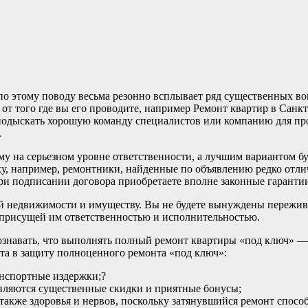
о этому поводу весьма резонно всплывает ряд существенных воп
 от того где вы его проводите, например Ремонт квартир в Санк
подыскать хорошую команду специалистов или компанию для про
.
му на серьезном уровне ответственности, а лучшим вариантом бу
ку, например, ремонтники, найденные по объявлению редко отл
и подписании договора приобретаете вполне законные гарантии 
й недвижимости и имуществу. Вы не будете вынуждены пережива
 присущей им ответственностью и исполнительностью.
ознавать, что выполнять полный ремонт квартиры «под ключ» — 
нта в защиту полноценного ремонта «под ключ»:
анспортные издержки;?
авляются существенные скидки и приятные бонусы;
 также здоровья и нервов, поскольку затянувшийся ремонт спосо