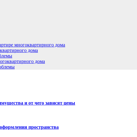
артире многоквартирного дома
оквартирного дома
облемы
ногоквартирного дома
роблемы
имущества и от чего зависят цены
 оформления пространства