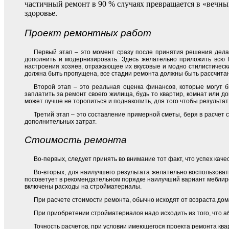
частичный ремонт в 90 % случаях превращается в «вечн
здоровье.
Проект ремонтных работ
Первый этап – это момент сразу после принятия решения делат
дополнить и модернизировать. Здесь желательно приложить всю
настроения хозяев, отражающее их вкусовые и модно стилистическ
должна быть пропущена, все стадии ремонта должны быть рассчита
Второй этап – это реальная оценка финансов, которые могут 
заплатить за ремонт своего жилища, будь то квартир, комнат или до
может лучше не торопиться и поднакопить, для того чтобы результ
Третий этап – это составление примерной сметы, беря в расчет
дополнительных затрат.
Стоимость ремонта
Во-первых, следует принять во внимание тот факт, что успех ка
Во-вторых, для наилучшего результата желательно воспользовать
посоветует в рекомендательном порядке наилучший вариант меблиров
включены расходы на стройматериалы.
При расчете стоимости ремонта, обычно исходят от возраста дома
При приобретении стройматериалов надо исходить из того, что аб
Точность расчетов, при условии имеющегося проекта ремонта кварт