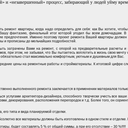
ый» и «незавершенный» процесс, забирающий у людей уйму вре
ь ремонт квартиры, когда надо определить для себя: как Вы хотите, чтобы
 Вашу фантазию, финальный итог которой угодил бы всем домочадцам. В 
ие предпочтения. Именно поэтому проект ремонта Вашей квартиры должен б
ны и прописаны до мельчайших подробностей.
быть затрачены Вами на ремонт, с опорой на предварительные расчеты и п
мов, при этом, не забывая, что Вы пытаетесь воплотить в жизнь свою мечту 
ат обязательно стал максимально комфортным, уютным и душевным для Вас.
 средние цены на ремонтные работы и стройматериалы. К итоговой цифре сл
чественно выполненного ремонта заключается в применении материалов только
ся услугами архитектора-дизайнера, способного творчески учесть все ваши
ки, декорирования, расположения перегородок и т.д. Более того, он сориен
, его типа и вида планируемой отделки.
солютно все материалы должны быть изготовлены в одном стиле и отделке. Ме
иры, будет составлять 5 % от общей суммы, а при его отсутствии – 30 %!!!!!