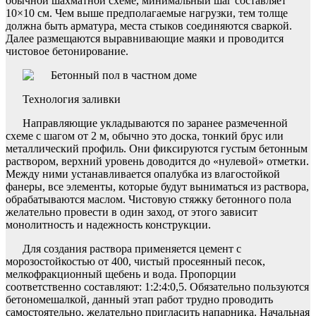
обычной шахматной схеме, минимальный шаг составляет
10×10 см. Чем выше предполагаемые нагрузки, тем толще
должна быть арматура, места стыков соединяются сваркой.
Далее размещаются выравнивающие маяки и проводится
чистовое бетонирование.
Технология заливки
Направляющие укладываются по заранее размеченной
схеме с шагом от 2 м, обычно это доска, тонкий брус или
металлический профиль. Они фиксируются густым бетонным
раствором, верхний уровень доводится до «нулевой» отметки.
Между ними устанавливается опалубка из влагостойкой
фанеры, все элементы, которые будут выниматься из раствора,
обрабатываются маслом. Чистовую стяжку бетонного пола
желательно провести в один заход, от этого зависит
монолитность и надежность конструкции.
Для создания раствора применяется цемент с
морозостойкостью от 400, чистый просеянный песок,
мелкофракционный щебень и вода. Пропорции
соответственно составляют: 1:2:4:0,5. Обязательно пользуются
бетономешалкой, данный этап работ трудно проводить
самостоятельно, желательно пригласить напарника. Начальная