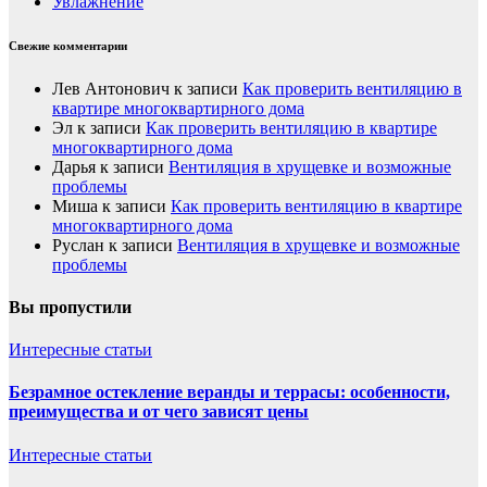
Увлажнение
Свежие комментарии
Лев Антонович
к записи
Как проверить вентиляцию в
квартире многоквартирного дома
Эл
к записи
Как проверить вентиляцию в квартире
многоквартирного дома
Дарья
к записи
Вентиляция в хрущевке и возможные
проблемы
Миша
к записи
Как проверить вентиляцию в квартире
многоквартирного дома
Руслан
к записи
Вентиляция в хрущевке и возможные
проблемы
Вы пропустили
Интересные статьи
Безрамное остекление веранды и террасы: особенности,
преимущества и от чего зависят цены
Интересные статьи