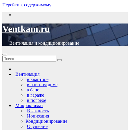
Перейти к содержимому
Ventkam.ru
Вентиляция и кондиционирование
Вентиляция
в квартире
в частном доме
в бане
в гараже
в погребе
Микроклимат
Влажность
Ионизация
Кондиционирование
Осушение