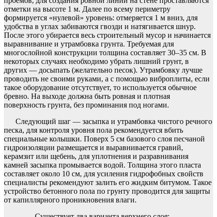
проемов, для создания ровной линии на стене проставляются
отметки на высоте 1 м. Далее по всему периметру
формируется «нулевой» уровень: отмеряется 1 м вниз, для
удобства в углах забиваются гвозди и натягивается шнур.
После этого убирается весь строительный мусор и начинается
выравнивание и утрамбовка грунта. Требуемая для
многослойной конструкции толщина составляет 30–35 см. В
некоторых случаях необходимо убрать лишний грунт, в
других — досыпать (желательно песок). Утрамбовку лучше
проводить не своими руками, а с помощью виброплиты, если
такое оборудование отсутствует, то используется обычное
бревно. На выходе должна быть ровная и плотная
поверхность грунта, без проминания под ногами.
Следующий шаг — засыпка и утрамбовка чистого речного
песка, для контроля уровня пола рекомендуется вбить
специальные колышки. Поверх 5 см базового слоя песчаной
гидроизоляции размещается и выравнивается гравий,
керамзит или щебень, для уплотнения и разравнивания
камней засыпка промывается водой. Толщина этого пласта
составляет около 10 см, для усиления гидрофобных свойств
специалисты рекомендуют залить его жидким битумом. Такое
устройство бетонного пола по грунту проводится для защиты
от капиллярного проникновения влаги.
Существует два варианта верхнего слоя: