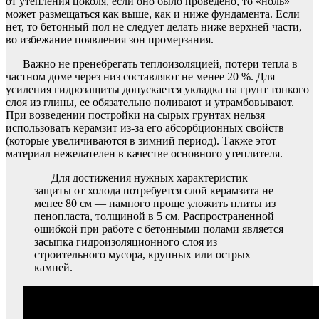
от утепления цоколя, если оно было проведено, то «ноль»
может размещаться как выше, как и ниже фундамента. Если
нет, то бетонный пол не следует делать ниже верхней части,
во избежание появления зон промерзания.
Важно не пренебрегать теплоизоляцией, потери тепла в
частном доме через низ составляют не менее 20 %. Для
усиления гидрозащиты допускается укладка на грунт тонкого
слоя из глины, ее обязательно поливают и утрамбовывают.
При возведении постройки на сырых грунтах нельзя
использовать керамзит из-за его абсорбционных свойств
(которые увеличиваются в зимний период). Также этот
материал нежелателен в качестве основного утеплителя.
Для достижения нужных характеристик
защиты от холода потребуется слой керамзита не
менее 80 см — намного проще уложить плиты из
пенопласта, толщиной в 5 см. Распространенной
ошибкой при работе с бетонными полами является
засыпка гидроизоляционного слоя из
строительного мусора, крупных или острых
камней.