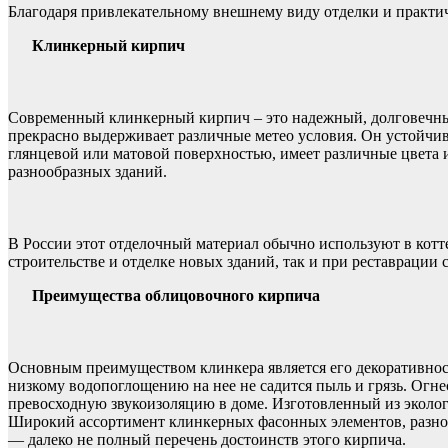
Благодаря привлекательному внешнему виду отделки и практич
Клинкерный кирпич
Современный клинкерный кирпич – это надежный, долговечны
прекрасно выдерживает различные метео условия. Он устойчи
глянцевой или матовой поверхностью, имеет различные цвета 
разнообразных зданий.
В России этот отделочный материал обычно используют в котт
строительстве и отделке новых зданий, так и при реставрации
Преимущества облицовочного кирпича
Основным преимуществом клинкера является его декоративност
низкому водопоглощению на нее не садится пыль и грязь. Огне
превосходную звукоизоляцию в доме. Изготовленный из эколог
Широкий ассортимент клинкерных фасонных элементов, разнооб
— далеко не полный перечень достоинств этого кирпича.