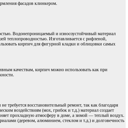
ормления фасадов клинкером.
остью. Водонепроницаемый и износоустойчивый материал
ей теплопроводностью. Изготавливается с рифленой,
ользовать кирпич для фигурной кладки и облицовки самых
тивным качествам, кирпич можно использовать как при
хности.
не требуется восстановительный ремонт, так как благодаря
ким воздействиям (мох, грибок и т.д.) материал создает
аняет прохладную атмосферу в доме, а зимой — теплый воздух.
иалами (деревом, алюминием, стеклом и т.д.) и долговечность