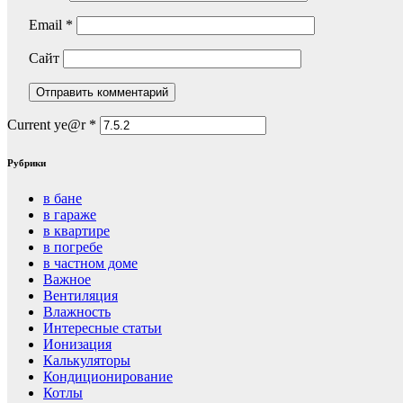
Email
*
Сайт
Current ye@r
*
Рубрики
в бане
в гараже
в квартире
в погребе
в частном доме
Важное
Вентиляция
Влажность
Интересные статьи
Ионизация
Калькуляторы
Кондиционирование
Котлы