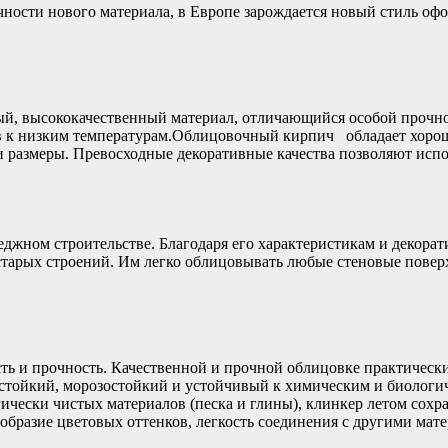
ности нового материала, в Европе зарождается новый стиль оф
й, высококачественный материал, отличающийся особой прочн
в к низким температурам.Облицовочный кирпич обладает хорош
и размеры. Превосходные декоративные качества позволяют исп
еджном строительстве. Благодаря его характеристикам и декора
 старых строений. Им легко облицовывать любые стеновые повер
ь и прочность. Качественной и прочной облицовке практически 
стойкий, морозостойкий и устойчивый к химическим и биологичес
ически чистых материалов (песка и глины), клинкер летом сохр
разие цветовых оттенков, легкость соединения с другими матер