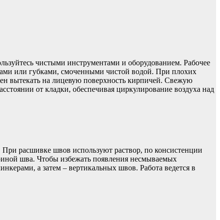
ользуйтесь чистыми инструментами и оборудованием. Рабочее
тками или губками, смоченными чистой водой. При плохих
лжен вытекать на лицевую поверхность кирпичей. Свежую
сстоянии от кладки, обеспечивая циркулирование воздуха над
и. При расшивке швов используют раствор, по консистенции
иной шва. Чтобы избежать появления несмываемых
нкерами, а затем – вертикальных швов. Работа ведется в