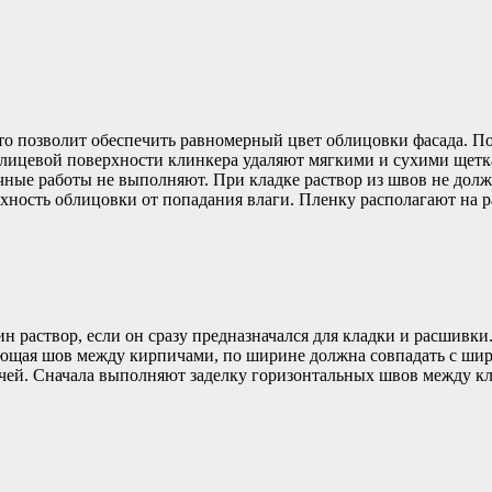
то позволит обеспечить равномерный цвет облицовки фасада. П
а с лицевой поверхности клинкера удаляют мягкими и сухими ще
очные работы не выполняют. При кладке раствор из швов не до
ность облицовки от попадания влаги. Пленку располагают на ра
н раствор, если он сразу предназначался для кладки и расшивк
щая шов между кирпичами, по ширине должна совпадать с шир
ичей. Сначала выполняют заделку горизонтальных швов между кли