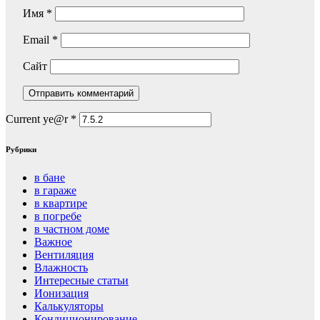
Имя
*
Email
*
Сайт
Current ye@r
*
Рубрики
в бане
в гараже
в квартире
в погребе
в частном доме
Важное
Вентиляция
Влажность
Интересные статьи
Ионизация
Калькуляторы
Кондиционирование