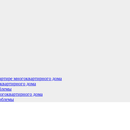
артире многоквартирного дома
оквартирного дома
облемы
ногоквартирного дома
роблемы