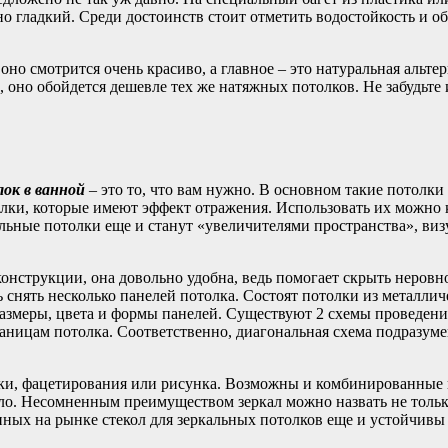
 гладкий. Среди достоинств стоит отметить водостойкость и об
 оно смотрится очень красиво, а главное – это натуральная аль
ь, оно обойдется дешевле тех же натяжных потолков. Не забудьте
ок в ванной
– это то, что вам нужно. В основном такие потолк
лки, которые имеют эффект отражения. Использовать их можно к
альные потолки еще и станут «увеличителями пространства», в
нструкции, она довольно удобна, ведь помогает скрыть неровно
нять несколько панелей потолка. Состоят потолки из металличес
змеры, цвета и формы панелей. Существуют 2 схемы проведения 
аницам потолка. Соответственно, диагональная схема подразуме
и, фацетирования или рисунка. Возможны и комбинированные в
ло. Несомненным преимуществом зеркал можно назвать не только 
нных на рынке стекол для зеркальных потолков еще и устойчивы