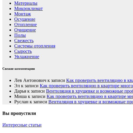
Материалы
Микроклимат
Монтаж
Осушение
Отопление
Очищение
Полы
Свежесть
Системы отопления
Сырость
Увлажнение
Свежие комментарии
Лев Антонович
к записи
Как проверить вентиляцию в кв
Эл
к записи
Как проверить вентиляцию в квартире мног
Дарья
к записи
Вентиляция в хрущевке и возможные пр
Миша
к записи
Как проверить вентиляцию в квартире м
Руслан
к записи
Вентиляция в хрущевке и возможные п
Вы пропустили
Интересные статьи