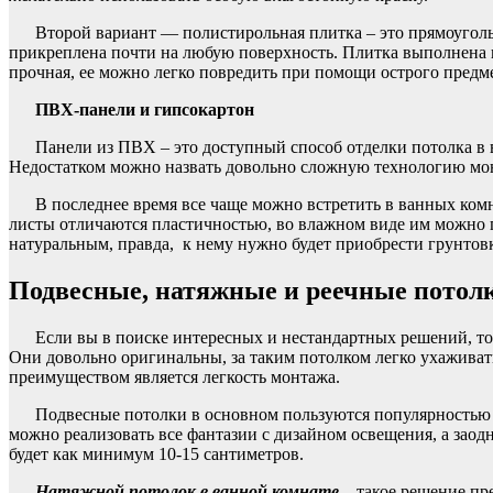
Второй вариант — полистирольная плитка – это прямоугол
прикреплена почти на любую поверхность. Плитка выполнена в 
прочная, ее можно легко повредить при помощи острого предме
ПВХ-панели и гипсокартон
Панели из ПВХ – это доступный способ отделки потолка в в
Недостатком можно назвать довольно сложную технологию монт
В последнее время все чаще можно встретить в ванных ком
листы отличаются пластичностью, во влажном виде им можно п
натуральным, правда, к нему нужно будет приобрести грунтов
Подвесные, натяжные и
реечные потол
Если вы в поиске интересных и нестандартных решений, т
Они довольно оригинальны, за таким потолком легко ухаживат
преимуществом является легкость монтажа.
Подвесные потолки в основном пользуются популярностью в
можно реализовать все фантазии с дизайном освещения, а заод
будет как минимум 10-15 сантиметров.
Натяжной потолок в ванной комнате
– такое решение пр