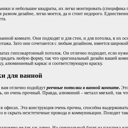
ьники и небольшие квадраты, их легко монтировать (специфика 
разном дизайне, легко моется, да и стоит недорого. Единственн
та.
анной комнате. Они подходят и для стен, и для потолка, в их 
ажа. Зато они сочетаются с любым дизайном, имеется широкий с
натах гипсокартонный потолок. Он отлично подходит, если нужн
ридать любую форму, так что оригинальный дизайн вашей комна
ку, алюминиевый каркас и соответствующую краску.
ки для ванной
о вам отлично подойдут
реечные потолки в ванной комнате.
Это
ь, он очень прочный. Правда, алюминий – металл мягкий, так ч
 офисах. Эта конструкция очень прочна, способна выдерживать 
но и скрыть неэстетичные провода и коммуникации. Походит так
едложено не так уж давно. На специальный багет из пластика и