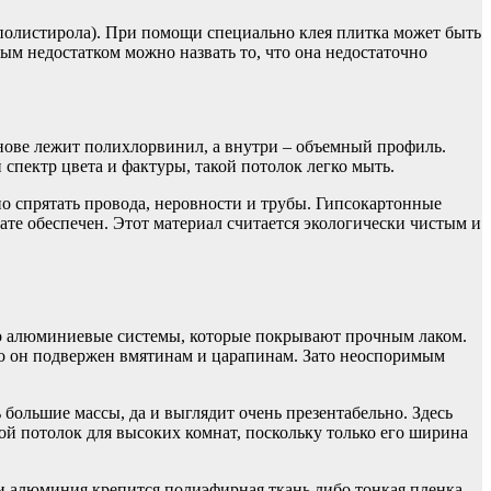
полистирола). При помощи специально клея плитка может быть
ым недостатком можно назвать то, что она недостаточно
основе лежит полихлорвинил, а внутри – объемный профиль.
пектр цвета и фактуры, такой потолок легко мыть.
о спрятать провода, неровности и трубы. Гипсокартонные
те обеспечен. Этот материал считается экологически чистым и
 алюминиевые системы, которые покрывают прочным лаком.
то он подвержен вмятинам и царапинам. Зато неоспоримым
большие массы, да и выглядит очень презентабельно. Здесь
ой потолок для высоких комнат, поскольку только его ширина
ли алюминия крепится полиэфирная ткань либо тонкая пленка