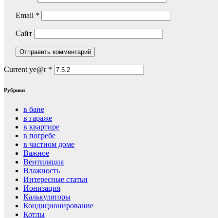
Email
*
Сайт
Current ye@r
*
Рубрики
в бане
в гараже
в квартире
в погребе
в частном доме
Важное
Вентиляция
Влажность
Интересные статьи
Ионизация
Калькуляторы
Кондиционирование
Котлы