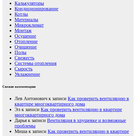
Калькуляторы
Кондиционирование
Котлы
Материалы
Микроклимат
Монтаж
Осушение
Отопление
Очищение
Полы
Свежесть
Системы отопления
Сырость
Увлажнение
Свежие комментарии
Лев Антонович
к записи
Как проверить вентиляцию в
квартире многоквартирного дома
Эл
к записи
Как проверить вентиляцию в квартире
многоквартирного дома
Дарья
к записи
Вентиляция в хрущевке и возможные
проблемы
Миша
к записи
Как проверить вентиляцию в квартире