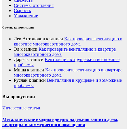
Свежесть
Системы отопления
Сырость
Увлажнение
Свежие комментарии
Лев Антонович
к записи
Как проверить вентиляцию в
квартире многоквартирного дома
Эл
к записи
Как проверить вентиляцию в квартире
многоквартирного дома
Дарья
к записи
Вентиляция в хрущевке и возможные
проблемы
Миша
к записи
Как проверить вентиляцию в квартире
многоквартирного дома
Руслан
к записи
Вентиляция в хрущевке и возможные
проблемы
Вы пропустили
Интересные статьи
Металлические входные двери: надежная защита дома,
квартиры и коммерческого помещения