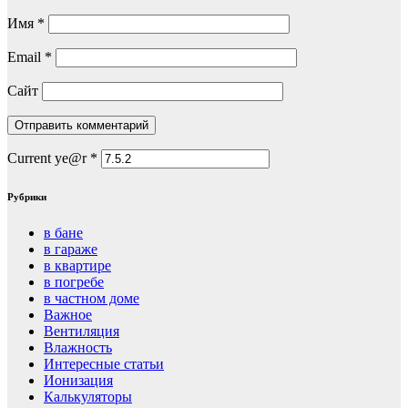
Имя
*
Email
*
Сайт
Current ye@r
*
Рубрики
в бане
в гараже
в квартире
в погребе
в частном доме
Важное
Вентиляция
Влажность
Интересные статьи
Ионизация
Калькуляторы