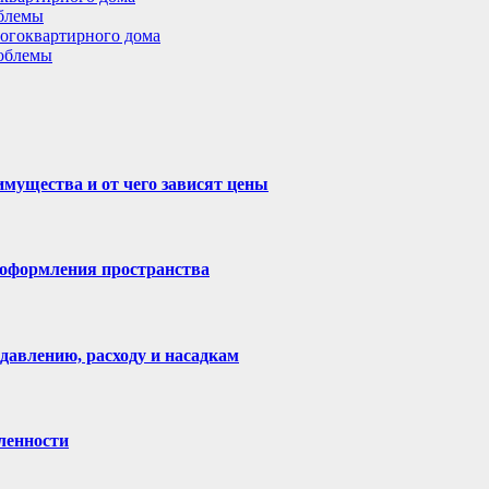
облемы
ногоквартирного дома
роблемы
имущества и от чего зависят цены
 оформления пространства
давлению, расходу и насадкам
ленности