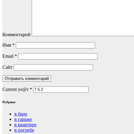
Комментарий
Имя
*
Email
*
Сайт
Current ye@r
*
Рубрики
в бане
в гараже
в квартире
в погребе