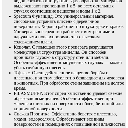
водой согласно инструкции. Для обработки минералов
выдерживают пропорцию 1 к 5, во всех остальных
случаях соотношение вещества и воды 1 к 2.
Spectrum Фунгицид. Это универсальный материал,
способный устранять плесень с деревянной
поверхности. Хорошо работает по штукатурке и краске.
Универсальное средство работает с внутренними и
наружными поверхностями стен с высоким
содержанием влаги.
Ксиолат. С помощью этого препарата разрушается
молекулярная структура мицелия. Он способен
проникать глубоко в структуру стен или мебели.
Особенно эффективен в запущенных случаях — может
убить глубинную плесень.
Тефлекс. Очень действенное вещество борьбы с
плесенью, при этом абсолютно безвредное для человека
и животных. При обработке стены защищены на долгое
время.
FILASMUFFY. Этот спрей качественно удаляет свежие
образования мицелиев. Особенно эффективен при
маленьких пятнах на поверхности обоев, бетонной или
кирпичной поверхности.
Снежка Пропитка. Эффективно борется с плесенью,
мхами, водорослями. Обрабатывают все виды
поверхностей в помещениях с повышенной влажностью