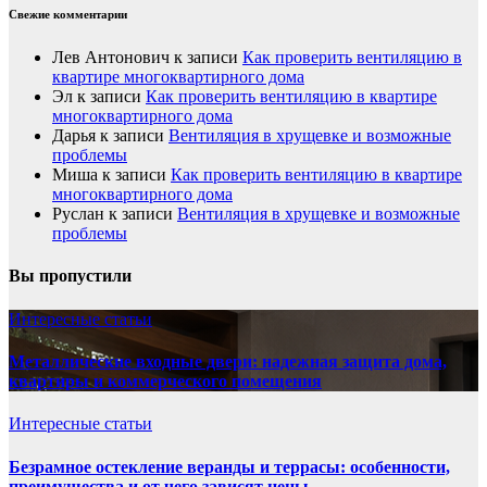
Свежие комментарии
Лев Антонович
к записи
Как проверить вентиляцию в
квартире многоквартирного дома
Эл
к записи
Как проверить вентиляцию в квартире
многоквартирного дома
Дарья
к записи
Вентиляция в хрущевке и возможные
проблемы
Миша
к записи
Как проверить вентиляцию в квартире
многоквартирного дома
Руслан
к записи
Вентиляция в хрущевке и возможные
проблемы
Вы пропустили
Интересные статьи
Металлические входные двери: надежная защита дома,
квартиры и коммерческого помещения
Интересные статьи
Безрамное остекление веранды и террасы: особенности,
преимущества и от чего зависят цены