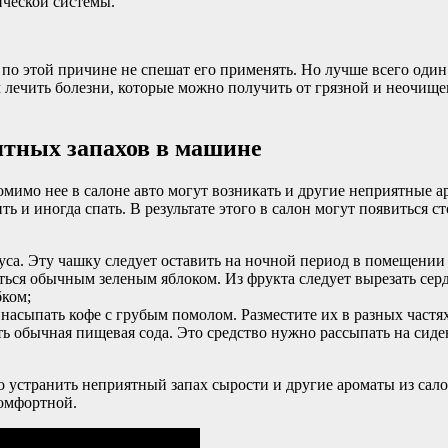
ческой системы.
и по этой причине не спешат его применять. Но лучше всего оди
 лечить болезни, которые можно получить от грязной и неочище
ятных запахов в машине
омимо нее в салоне авто могут возникать и другие неприятные 
ить и иногда спать. В результате этого в салон могут появиться 
са. Эту чашку следует оставить на ночной период в помещении 
ся обычным зеленым яблоком. Из фрукта следует вырезать сердц
бком;
асыпать кофе с грубым помолом. Разместите их в разных частях
ь обычная пищевая сода. Это средство нужно рассыпать на сиден
 устранить неприятный запах сырости и другие ароматы из сало
комфортной.