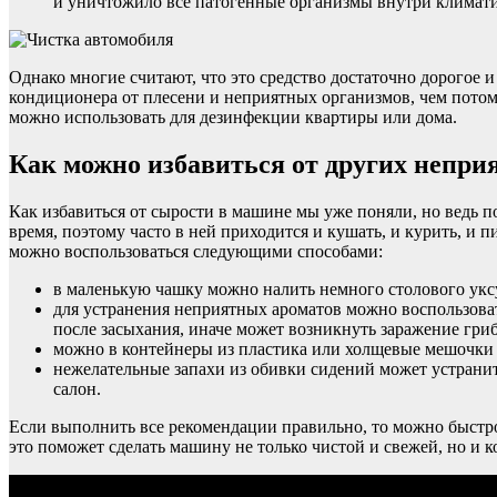
и уничтожило все патогенные организмы внутри климати
Однако многие считают, что это средство достаточно дорогое 
кондиционера от плесени и неприятных организмов, чем потом
можно использовать для дезинфекции квартиры или дома.
Как можно избавиться от других непри
Как избавиться от сырости в машине мы уже поняли, но ведь п
время, поэтому часто в ней приходится и кушать, и курить, и п
можно воспользоваться следующими способами:
в маленькую чашку можно налить немного столового уксу
для устранения неприятных ароматов можно воспользовать
после засыхания, иначе может возникнуть заражение гри
можно в контейнеры из пластика или холщевые мешочки н
нежелательные запахи из обивки сидений может устранит
салон.
Если выполнить все рекомендации правильно, то можно быстро
это поможет сделать машину не только чистой и свежей, но и 