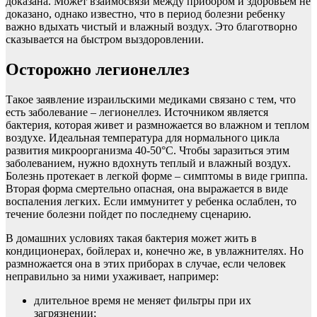
доказана. Может взаимосвязи между прибором и здоровьем не
доказано, однако известно, что в период болезни ребенку
важно вдыхать чистый и влажный воздух. Это благотворно
сказывается на быстром выздоровлении.
Осторожно легионеллез
Такое заявление израильскими медиками связано с тем, что
есть заболевание – легионеллез. Источником является
бактерия, которая живет и размножается во влажном и теплом
воздухе. Идеальная температура для нормального цикла
развития микроорганизма 40-50°С. Чтобы заразиться этим
заболеванием, нужно вдохнуть теплый и влажный воздух.
Болезнь протекает в легкой форме – симптомы в виде гриппа.
Вторая форма смертельно опасная, она выражается в виде
воспаления легких. Если иммунитет у ребенка ослаблен, то
течение болезни пойдет по последнему сценарию.
В домашних условиях такая бактерия может жить в
кондиционерах, бойлерах и, конечно же, в увлажнителях. Но
размножается она в этих приборах в случае, если человек
неправильно за ними ухаживает, например:
длительное время не меняет фильтры при их
загрязнении;