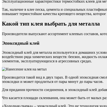
Эксплуатационные характеристики термостойких клеев для мет
Так, наличие в клее песка, цемента и специальных пластифик
повышает термостойкие качества крепящего вещества, которое
Какой тип клея выбрать для металла
Производители выпускают ассортимент клеевых составов, котор
Эпоксидный клей
Эпоксидный клей для металла используется в домашних условия
воздействию ряда химических веществ: бензин, жидкость охла
элементов, эксплуатирующихся в агрессивных средах.
Производится такой вид в двух тарах. В одной эпоксидная смо
эпоксидки и может продлиться от пары минут до пары часов.
Для придания прочности соединения, в эпоксидный клей добав
Что касается площади склеивания, она может быть от малых ра
«Холодная сварка» – эпоксидный клей. Это не технология хол