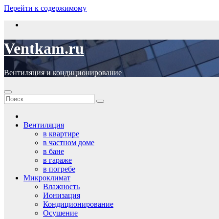
Перейти к содержимому
Ventkam.ru
Вентиляция и кондиционирование
Вентиляция
в квартире
в частном доме
в бане
в гараже
в погребе
Микроклимат
Влажность
Ионизация
Кондиционирование
Осушение