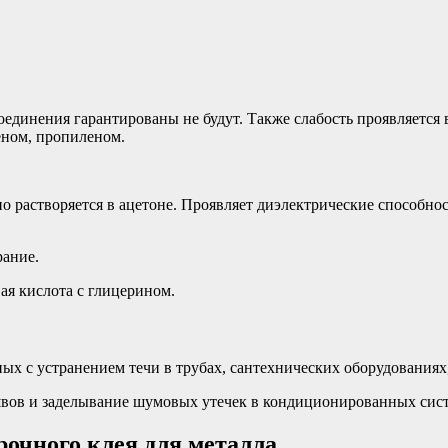
соединения гарантированы не будут. Также слабость проявляется
еном, пропиленом.
о растворяется в ацетоне. Проявляет диэлектрические способнос
рание.
ая кислота с глицерином.
х с устранением течи в трубах, сантехнических оборудованиях,
швов и заделывание шумовых утечек в кондиционированных сис
рочного клея для металла