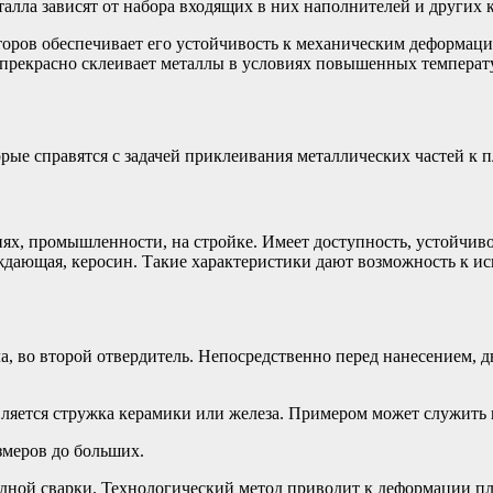
алла зависят от набора входящих в них наполнителей и других 
аторов обеспечивает его устойчивость к механическим деформац
 прекрасно склеивает металлы в условиях повышенных температ
ые справятся с задачей приклеивания металлических частей к п
х, промышленности, на стройке. Имеет доступность, устойчивос
ждающая, керосин. Такие характеристики дают возможность к ис
ла, во второй отвердитель. Непосредственно перед нанесением, 
ляется стружка керамики или железа. Примером может служить 
змеров до больших.
одной сварки. Технологический метод приводит к деформации пл