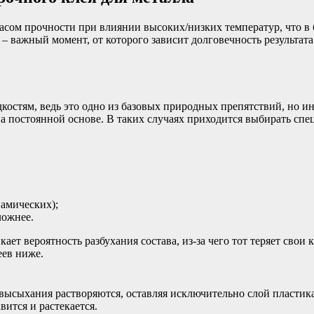
сом прочности при влиянии высоких/низких температур, что в 
 – важный момент, от которого зависит долговечность результат
остям, ведь это одно из базовых природных препятствий, но ин
на постоянной основе. В таких случаях приходится выбирать сп
намических);
ложнее.
т вероятность разбухания состава, из-за чего тот теряет свои к
еев ниже.
 высыхания растворяются, оставляя исключительно слой пластик
ится и растекается.