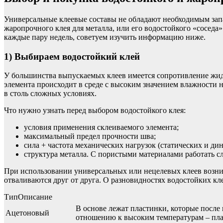
Универсальные клеевые составы не обладают необходимым запа
жаропрочного клея для металла, или его водостойкого «соседа»
каждые пару недель, советуем изучить информацию ниже.
1) Выбираем водостойкий клей
У большинства выпускаемых клеев имеется сопротивление жидк
элемента происходит в среде с высоким значением влажности 
в столь сложных условиях.
Что нужно узнать перед выбором водостойкого клея:
условия применения склеиваемого элемента;
максимальный предел прочности шва;
сила + частота механических нагрузок (статических и ди
структура металла. С пористыми материалами работать с
При использовании универсальных или нецелевых клеев возникае
отваливаются друг от друга. О разновидностях водостойких кл
ТипОписание
В основе лежат пластинки, которые после
Ацетоновый
отношению к высоким температурам – плав